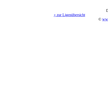
D
« zur Ligenübersicht
©
www