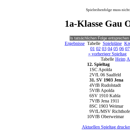
Spielreihenfolge muss nicht
1a-Klasse Gau O
Ergebnisse
Tabelle
Spielpläne
Kre
01
02
03
04
05
06
07
« vorheriger Spieltag
Tabelle
Heim
A
12. Spieltag
1
SC Apolda
2
VfL 06 Saalfeld
3
1. SV 1903 Jena
4
VfB Rudolstadt
5
VfB Apolda
6
SV 1910 Kahla
7
VfB Jena 1911
8
SC 1903 Weimar
9
VfL/MSV Richthofe
10
VfB Oberweimar
Aktuellen Spieltag drucke