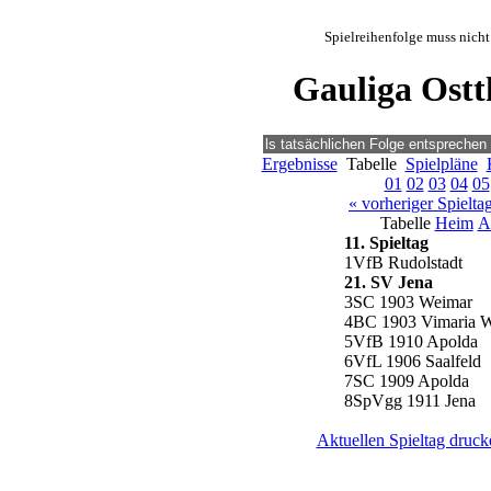
Spielreihenfolge muss nicht
Gauliga Ostt
Ergebnisse
Tabelle
Spielpläne
01
02
03
04
05
« vorheriger Spielta
Tabelle
Heim
A
11. Spieltag
1
VfB Rudolstadt
2
1. SV Jena
3
SC 1903 Weimar
4
BC 1903 Vimaria 
5
VfB 1910 Apolda
6
VfL 1906 Saalfeld
7
SC 1909 Apolda
8
SpVgg 1911 Jena
Aktuellen Spieltag druck