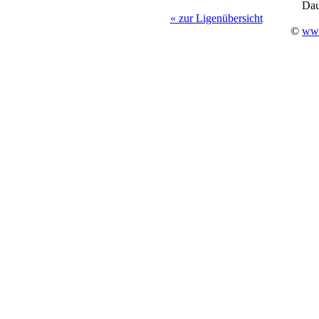
Dau
« zur Ligenübersicht
©
www