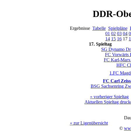
DDR-Ober
Ergebnisse
Tabelle
Spielpläne
01
02
03
04
0
14
15
16
17
1
17. Spieltag
SG Dynamo Dr
FC Vorwärts 
FC Karl-Marx-
HFC C
1.FC Magd
FC Carl Zeiss
BSG Sachsenring Zw
« vorheriger Spieltag
Aktuellen Spieltag druck
Dau
« zur Ligenübersicht
©
www