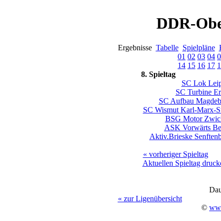
DDR-Ober
Ergebnisse
Tabelle
Spielpläne
01
02
03
04
0
14
15
16
17
1
8. Spieltag
SC Lok Leip
SC Turbine Er
SC Aufbau Magdeb
SC Wismut Karl-Marx-St
BSG Motor Zwic
ASK Vorwärts Ber
Aktiv.Brieske Senften
« vorheriger Spieltag
Aktuellen Spieltag druck
Dau
« zur Ligenübersicht
©
www