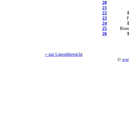
20
21
22
23
F
24
25
Bran
26
« zur Ligenübersicht
©
www