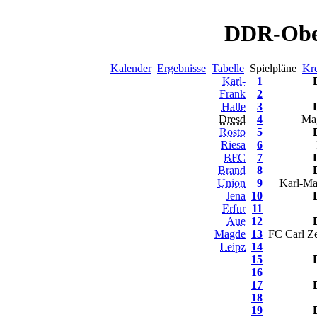
DDR-Ober
Kalender
Ergebnisse
Tabelle
Spielpläne
Kre
Karl-
1
Frank
2
Halle
3
Dresd
4
Ma
Rosto
5
Riesa
6
BFC
7
Brand
8
Union
9
Karl-Ma
Jena
10
Erfur
11
Aue
12
Magde
13
FC Carl Ze
Leipz
14
15
16
17
18
19