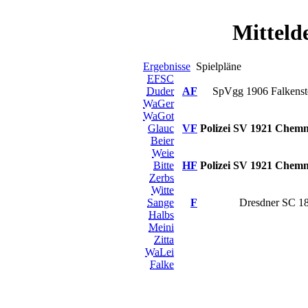
Mitteld
Ergebnisse
Spielpläne
EFSC
Duder
AF
SpVgg 1906 Falkens
WaGer
WaGot
Glauc
VF
Polizei SV 1921 Chemn
Beier
Weie
Bitte
HF
Polizei SV 1921 Chemn
Zerbs
Witte
Sange
F
Dresdner SC 1
Halbs
Meini
Zitta
WaLei
Falke