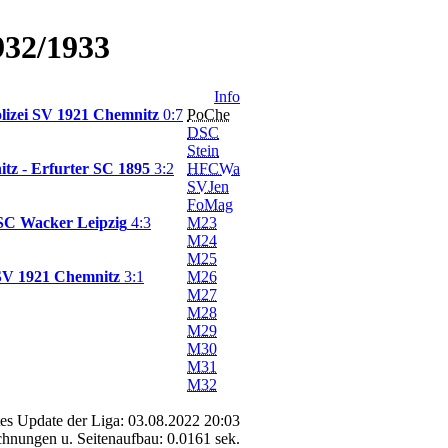
932/1933
Info
lizei SV 1921 Chemnitz
0:7
PoChe
DSC
Stein
itz
-
Erfurter SC 1895
3:2
HFCWa
SVJen
FoMag
SC Wacker Leipzig
4:3
M23
M24
M25
 SV 1921 Chemnitz
3:1
M26
M27
M28
M29
M30
M31
M32
tes Update der Liga: 03.08.2022 20:03
hnungen u. Seitenaufbau: 0.0161 sek.