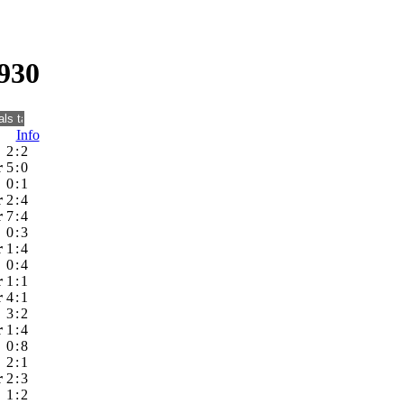
930
Info
2
:
2
r
5
:
0
0
:
1
r
2
:
4
r
7
:
4
0
:
3
r
1
:
4
0
:
4
r
1
:
1
r
4
:
1
3
:
2
r
1
:
4
0
:
8
2
:
1
r
2
:
3
1
:
2