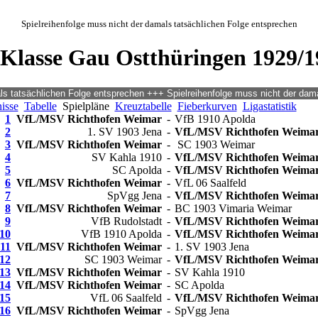
Spielreihenfolge muss nicht der damals tatsächlichen Folge entsprechen
-Klasse Gau Ostthüringen 1929/1
isse
Tabelle
Spielpläne
Kreuztabelle
Fieberkurven
Ligastatistik
1
VfL/MSV Richthofen Weimar
-
VfB 1910 Apolda
2
1. SV 1903 Jena
-
VfL/MSV Richthofen Weima
3
VfL/MSV Richthofen Weimar
-
SC 1903 Weimar
4
SV Kahla 1910
-
VfL/MSV Richthofen Weima
5
SC Apolda
-
VfL/MSV Richthofen Weima
6
VfL/MSV Richthofen Weimar
-
VfL 06 Saalfeld
7
SpVgg Jena
-
VfL/MSV Richthofen Weima
8
VfL/MSV Richthofen Weimar
-
BC 1903 Vimaria Weimar
9
VfB Rudolstadt
-
VfL/MSV Richthofen Weima
10
VfB 1910 Apolda
-
VfL/MSV Richthofen Weima
11
VfL/MSV Richthofen Weimar
-
1. SV 1903 Jena
12
SC 1903 Weimar
-
VfL/MSV Richthofen Weima
13
VfL/MSV Richthofen Weimar
-
SV Kahla 1910
14
VfL/MSV Richthofen Weimar
-
SC Apolda
15
VfL 06 Saalfeld
-
VfL/MSV Richthofen Weima
16
VfL/MSV Richthofen Weimar
-
SpVgg Jena