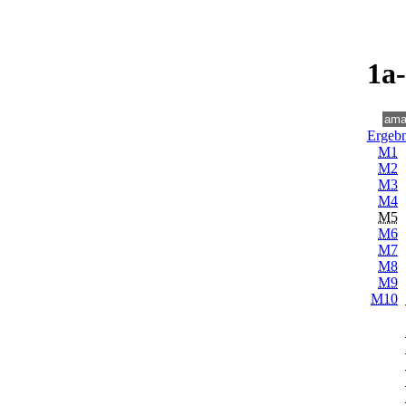
1a
Ergebn
M1
M2
M3
M4
M5
M6
M7
M8
M9
M10