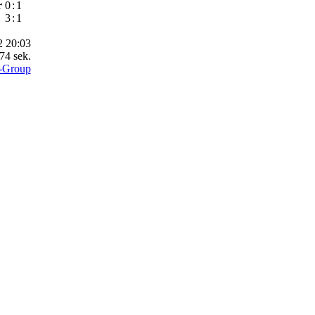
r
0
:
1
3
:
1
2 20:03
74 sek.
-Group