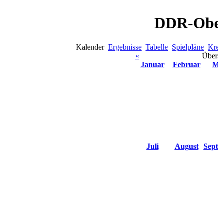
DDR-Ober
Kalender
Ergebnisse
Tabelle
Spielpläne
Kre
«
Über
Januar
Februar
M
Juli
August
Sep